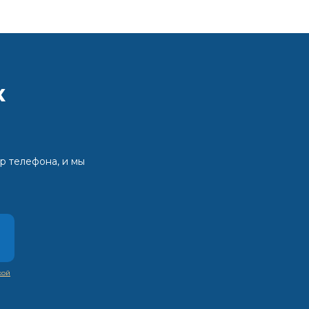
к
р телефона, и мы
кой