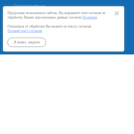
Однокомнатные
Продолжая пользоваться сайтом, Вы выражаете своё согласие на
Двухкомнатные
обработку Ваших персональных данных согласно
Политике
.
Отказаться от обработки Вы можете по тексту согласия.
КАК КУПИТЬ
Полный текст согласия
.
Ипотека
Я понял, закрыть
ОСОБЕННОСТИ
ОТДЕЛКА
СКИДКИ И АКЦИИ
КОНТАКТЫ, ОФИСЫ ПРОДАЖ
АГЕНТСТВАМ