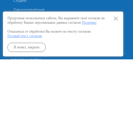
Студии
Однокомнатные
Двухкомнатные
Продолжая пользоваться сайтом, Вы выражаете своё согласие на
обработку Ваших персональных данных согласно
Политике
.
Отказаться от обработки Вы можете по тексту согласия.
КАК КУПИТЬ
Полный текст согласия
.
Ипотека
Я понял, закрыть
ОСОБЕННОСТИ
ОТДЕЛКА
СКИДКИ И АКЦИИ
КОНТАКТЫ, ОФИСЫ ПРОДАЖ
АГЕНТСТВАМ