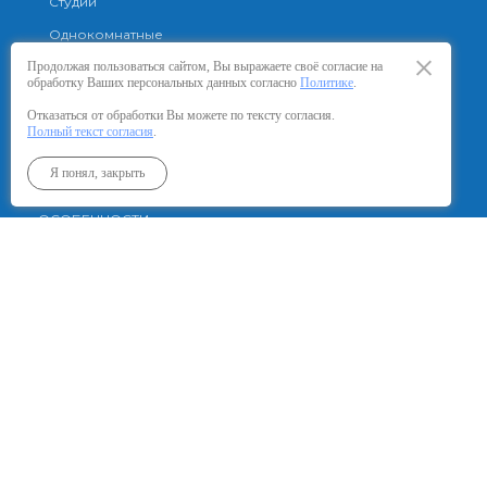
Студии
Однокомнатные
Двухкомнатные
Продолжая пользоваться сайтом, Вы выражаете своё согласие на
обработку Ваших персональных данных согласно
Политике
.
Отказаться от обработки Вы можете по тексту согласия.
КАК КУПИТЬ
Полный текст согласия
.
Ипотека
Я понял, закрыть
ОСОБЕННОСТИ
ОТДЕЛКА
СКИДКИ И АКЦИИ
КОНТАКТЫ, ОФИСЫ ПРОДАЖ
АГЕНТСТВАМ